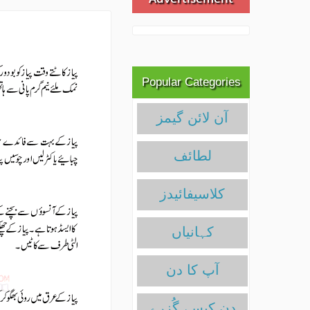
Popular Categories
آن لائن گیمز
لطائف
کلاسیفائیدز
آپ کا دن
دن کیسے گُزرے