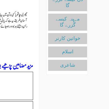
گا
مہینہ کیسے
گُزرے گا
خواتین کارنر
اسلام
مزید مضامین پڑھیے !
شاعری