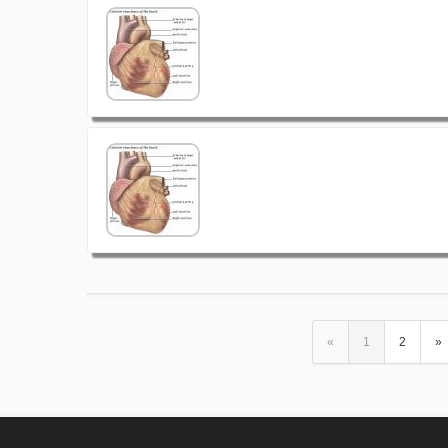
«
1
2
»