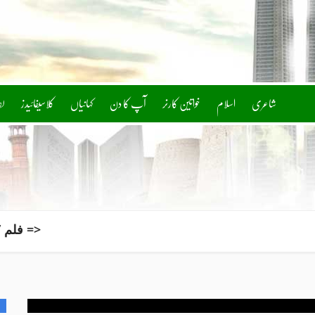
شاعری
اسلام
خواتین کارنر
آپ کا دن
کلاسیفائیدز
ل
فلم ’’میرا لیاری‘‘ آسکر ایوارڈ کی دوڑ میں شامل ہوگئی => آئی جی سندھ کا کراچی بار کی قیادت سے ملاقات، وکلاء کا احتجاج ختم کرنے کا اعلان => ’مائی ٹوائز‘، رونالڈو نے 8 ارب روپے سے زائد مالیت کی سپر کار کلیکشن کی جھلک دکھا دی => ریلوے پولیس کا برسوں پرانا مطالبہ منظور، سروس اسٹرکچر میں اہم بہتری کی منظوری => آرمی کا ریسکیو آپریشن: براڈ پیک سے سات غیر ملکی کوہ پیماؤں کی لاشیں نکال لیں => قطر کا بحرین اور کویت کیلئے پروزیں بحال کرنے کا فیصلہ => کراچی: شہری کو ہراساں کرکے30 ہزارروپے رشوت لینے کی ویڈیو وائرل، 3 پولیس اہلکار معطل => کراچی میں صبح و رات کے اوقات میں پھوار، بوندا باندی کا امکان => چین میں سیلاب: پانی میں مگرمچھوں کی وائرل ویڈیو اے آئی سے تیار کی گئی ہے => پاکستانی اسپنر نعمان علی کاؤنٹی چیمپئن شپ میں لنکاشائر کا حصہ بن گئے => شاہراہ بھٹو پر روڈ ڈائیورژن کے باعث گاڑی الٹ گئی، 3مسافر زخمی => پولیس نے اب تک ہمارا بیان نہیں لیا، ہم سے کچھ کہتے ہیں اور باہر کچھ، والد میر رضا => 6 لاکھ فالوورز والے ٹک ٹاکر کا لائیو ویڈیو کے دوران بہیمانہ قتل، سوشل میڈیا پر کہرام مچ گیا => ارشد چائے والا نے پاسپورٹ کے حصول کے لیے عدالت سے رجوع کر لیا => جنوبی کوریا میں شدید گرمی کے باعث ہلاکتوں کی تعداد 21 تک پہنچ گئی => پی سی بی نے ڈومیسٹک کرکٹر حمزہ نذر پر دو سال کی پابندی عائد کردی => اداکارہ صباحت بخاری نے ڈرامہ سیٹس پر ’ہیلتھی فلرٹنگ‘ کی حمایت کر دی => گولہ بارود کی کمی کے بعد امریکا کا کم قیمت ڈرون شکن میزائل تیار کرنے کا فیصلہ => کشمیر سے متعلق احتجاج پر مقدمہ؛ سابق سینیٹر مشتاق احمد کے جسمانی ریمانڈ میں توسیع => اسرائیل کو ’خاموشی‘ سے آئی این ایس ڈریکون آبدوز موصول => مولانا طارق جمیل نے ’خواتین کا کھانا نہ پکانا‘ ازدواجی زندگی کے لیے بڑا خطرہ قرار دے دیا => سونا آج مزید مہنگا ہوگیا؛ قیمتوں میں مسلسل دوسرے دن بڑا اضافہ ریکارڈ => غیر ملکی کمپنیوں کی پاکستان آمد، نئی کمپنیوں کی رجسٹریشن کا نیا ریکارڈ قائم => مردان بورڈ نے میٹرک کے سالانہ امتحانات کے نتائج کا اعلان کر دیا => ڈیڑھ سالہ بچی کے ساتھ زیادتی اور قتل کا ملزم جسمانی ریمانڈ پر پولیس کے حوالے => آبنائے ہرمز پر ٹول ٹیکس کی مخالفت، عالمی شپنگ تنظیموں کا اقوام متحدہ سے فوری مداخلت کا مطالبہ => ورلڈ ٹیسٹ چیمپئن شپ: پوائنٹس ٹیبل پر پاکستان نے ویسٹ انڈیز کو پیچھے چھوڑ دیا => لاہور میں بارش سے گرمی کا زور ٹوٹ گیا، موسم خوشگوار => ایران سے نمٹنے کے لیے امریکا ہر ہتھیار استعمال کرے گا، نائب صدر کا سخت پیغام => صوبوں کی تقسیم پر لاشیں نہیں گرنے دیں گے، وزیراعلیٰ سندھ => عبداللہ طاہر قتل کیس؛ مقتول کے ڈرائیور کو 22سالہ لڑکی کے ذریعے ہنی ٹریپ کیے جانے کا انشکاف => لاہور؛ گھریلو پریشانی کے باعث شادی شدہ خاتون کی خودکشی => پاکستان کیخلاف ٹیسٹ سیریز، اولی پوپ اور ڈین لارنس کی انگلینڈ ٹیم میں واپسی => ہزارہ ایکسپریس ٹرین حادثہ؛ غفلت برتنے پر ڈرائیور اور اسسٹنٹ معطل => لاہور پولیس کا خواتین سے متعلق نیا حکم نامہ، بڑی پابندی عائد => سپریم کورٹ کا مالک اور کرایہ دار کے تنازع سے متعلق بڑا فیصلہ => مقتول میر رضا کا پورا کیس ٹریس کرلیا، آئی جی سندھ جاوید عالم اوڈھو => کراچی: رضا علی قتل کیس میں اہم پیشرفت => راولپنڈی: ڈولفن فورس کے اہلکاروں کا شہری پر مبینہ تشدد، ویڈیو وائرل => صومالیہ سے پاکستانی مغوی اب تک رہا نہ ہوسکے جس پر پاکستان افسردہ ہے، دفتر خارجہ => لاہور ریلوے اسٹیشن پر صفائی کا بحران، تعفن، تاخیر اور بند برقی زینوں سے مسافروں کی مشکلات بڑھ گئیں => سجل علی کا نیا فوٹو شوٹ سوشل میڈیا پر شدید تنقید اور مذاق کی زد میں => حوثیوں کے حملے کے بعد آبنائے ہرمز اور باب المندب میں بحری ٹریفک اچانک کم ہو گئی => وزیراعظم کی ہدایت پر ایم ڈی کیٹ 2026 کا امتحان ملتوی، نئی تاریخ بھی مقرر => ٹرمپ کے ہیلی کاپٹر کے قریب مسافر طیارہ پہنچ گیا، امریکا میں تحقیقات کا آغاز => وزیر داخلہ پنجاب کی آسان کاروبار فنانس اسکیم، مقامی بزنس کی ترقی کا سنگ میل => تھائی لینڈ: فٹبال میچ کے دوران آسمانی بجلی گرنے سے ایک کھلاڑی جاں بحق، 12 زخمی => بھارت میں شیخ حسینہ کی میڈیا گفتگو پر بنگلادیش کا شدید احتجاج، خودمختاری پر حملہ قرار => صدرِ مملکت کی جانب سے ججز تعیناتی کی سمری کی منظوری نہ دینے کے خلاف درخواست سے متعلق فیصلہ محفوظ => لاہور: نجی یونیورسٹی میں 18 سالہ طالب علم کی پراسرار موت =>