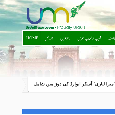
طائف
عجیب و غریب خبریں
اُردوخبریں
سپورٹس
HOME