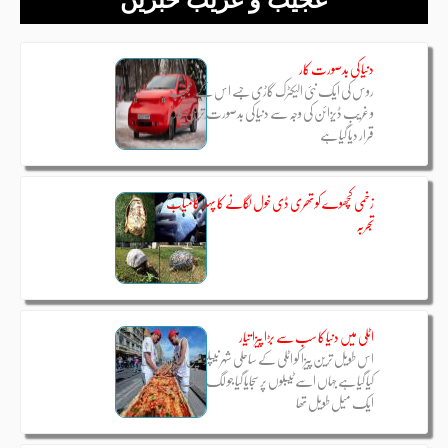
دنیا کی بدصورت کار
روس کی ایک نئی الیکٹرک گاڑی جسے اس کے عجیب
و غریب ڈیزائن کی وجہ سے دنیا کی بدصورت ترین کار
قرار دیا گیا ہے
زخمی کچھوے کو تھری ڈی خول لگانے کا پہلا کامیاب
تجربہ
اٹلی میں دنیا کا سب سے بڑا پیزا تیار
اس طویل ترین پیزا کو اٹلی کے ساحلی شہر نیپلز میں تیار
کیا گیا ہے جہاں اسے ٹیبلوں پر سجایا گیا جو لگ بھگ
ایک میل طویل تھا