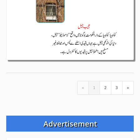
«
1
2
3
»
Advertisement