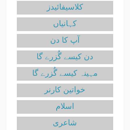
کلاسیفائیدز
آپ کا دن
دن کیسے گُزرے گا
مہینہ کیسے گُزرے گا
خواتین کارنر
اسلام
شاعری