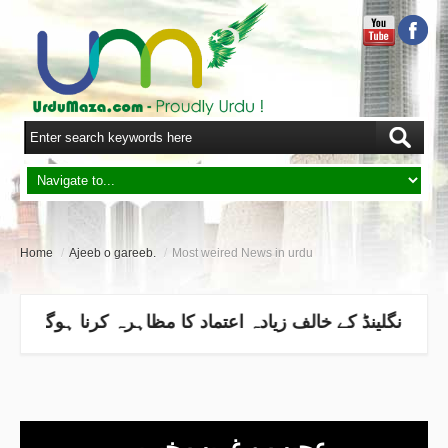
Home
/
Ajeeb o gareeb.
/
Most weired News in urdu
عجیب و غریب خبریں