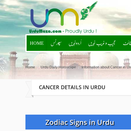
HOME
سپورٹس
اُردوخبریں
عجیب و غریب خبریں
طائف
Home
/
Urdu Daily Horoscope
/
Information about Cancer in U
CANCER DETAILS IN URDU
Zodiac Signs in Urdu