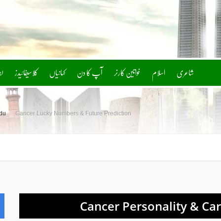
شاعری
اسلام
خواتین کارنر
آپ کا دن
کلاسیفائیدز
ل
rdu
/
Cancer Lucky Numbers & Future Prediction
Cancer Personality & Ca