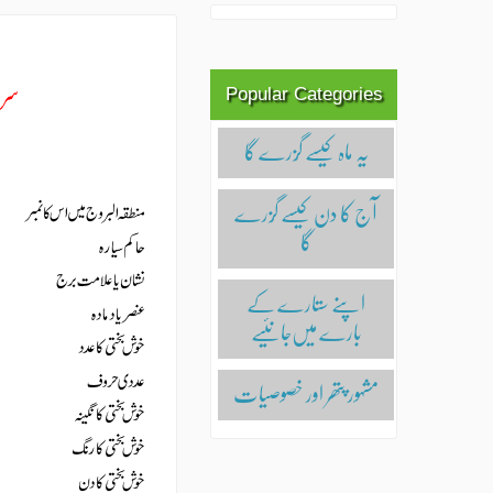
Popular Categories
یہ ماہ کیسے گُزرے گا
آج کا دن کیسے گُزرے
اپنے ستارے کے
بارے میں‌جانئیے
مشہور پتھر اور خصوصیات