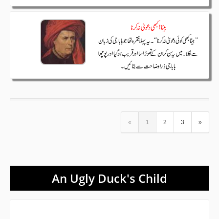
«
1
2
3
»
An Ugly Duck's Child