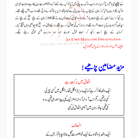
مزید مضامین پڑھیے !