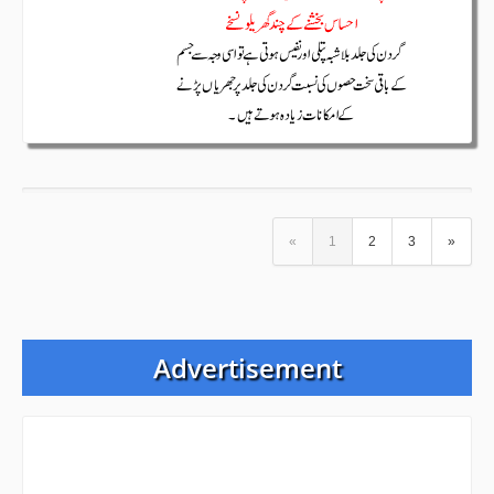
«
1
2
3
»
Advertisement