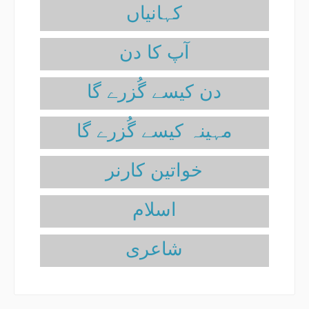
آپ کا دن
دن کیسے گُزرے گا
مہینہ کیسے گُزرے گا
خواتین کارنر
اسلام
شاعری