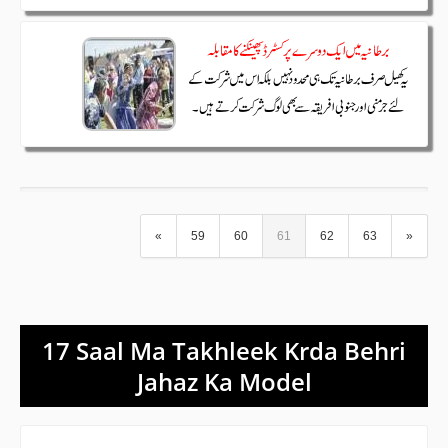
«
59
60
61
62
63
»
17 Saal Ma Takhleek Krda Behri
Jahaz Ka Model