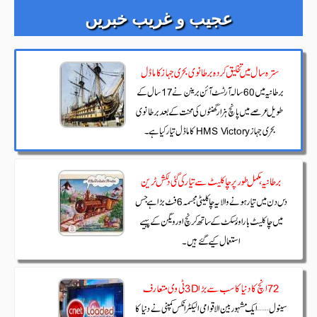
عجیب و غریب خبریں