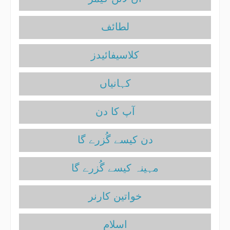
لطائف
کلاسیفائیدز
آپ کا دن
دن کیسے گُزرے گا
مہینہ کیسے گُزرے گا
خواتین کارنر
اسلام