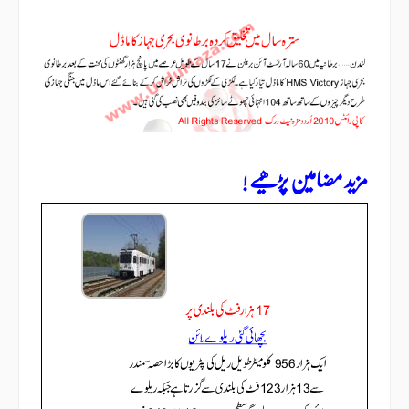
مزید مضامین پڑھیے !