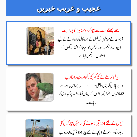
عجیب و غریب خبریں