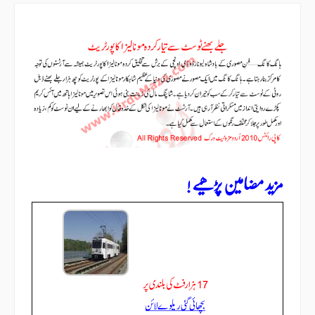
مزید مضامین پڑھیے !