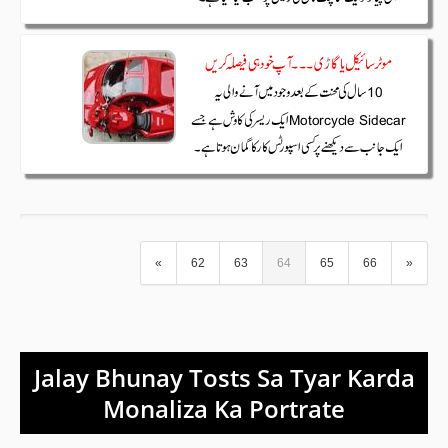
«
62
63
64
65
66
»
Jalay Bhunay Tosts Sa Tyar Karda
Monaliza Ka Portrate