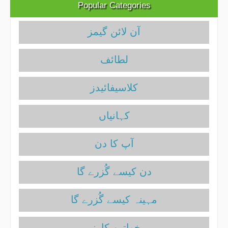
Popular Categories
آن لائن گیمز
لطائف
کلاسیفائیدز
آپ کا دن
دن کیسے گُزرے گا
مہینہ کیسے گُزرے گا
خواتین کارنر