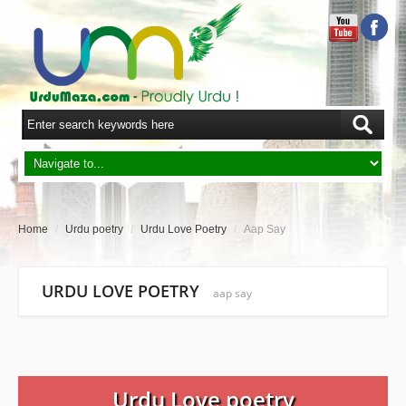
Home
/
Urdu poetry
/
Urdu Love Poetry
/
Aap Say
URDU LOVE POETRY
aap say
Urdu Love poetry