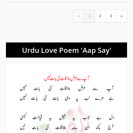
«
1
2
3
»
Urdu Love Poem 'Aap Say'