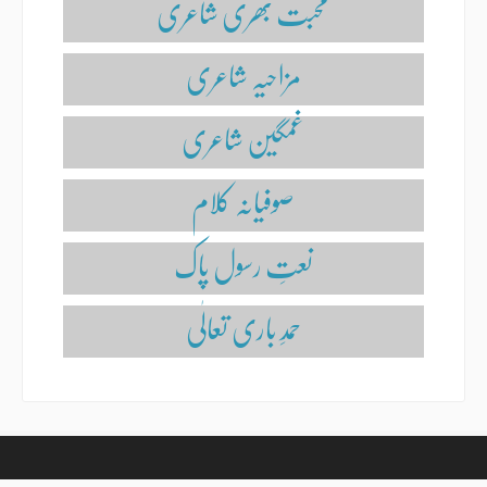
محبت بھری شاعری
مزاحیہ شاعری
غمگین شاعری
صوفیانہ کلام
نعتِ رسول پاک
حمدِ باری تعالٰی