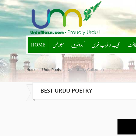
HOME
سپورٹس
اُردوخبریں
عجیب و غریب خبریں
طائف
Home
/
Urdu Poets
/
Urdu Shairy Collection
BEST URDU POETRY