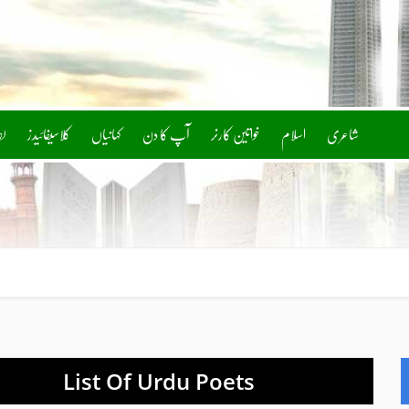
شاعری
اسلام
خواتین کارنر
آپ کا دن
کلاسیفائیدز
ل
List Of Urdu Poets