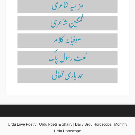
مزاحیہ شاعری
غمگین شاعری
صوفیانہ کلام
نعتِ رسول پاک
حمدِ باری تعالٰی
Urdu Love Poetry
|
Urdu Poets & Shairy
|
Daily Urdu Horoscope
|
Monthly
Urdu Horoscope