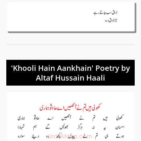
'Khooli Hain Aankhain' Poetry by
Altaf Hussain Haali