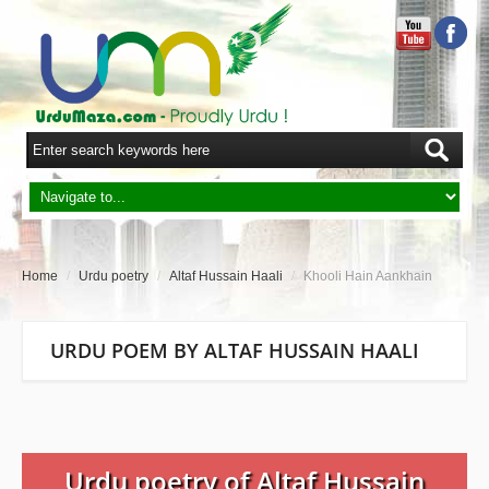
Home
/
Urdu poetry
/
Altaf Hussain Haali
/
Khooli Hain Aankhain
URDU POEM BY ALTAF HUSSAIN HAALI
Urdu poetry of Altaf Hussain