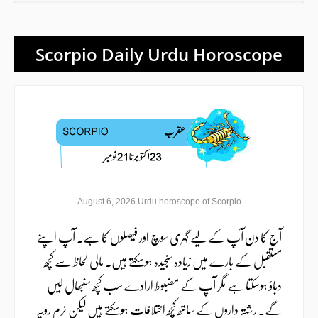
Scorpio Daily Urdu Horoscope
August 6, 2026 Urdu horoscope of Scorpio
آج کا دن آپ کے لیے گہری سوچ اور فیصلوں کا ہے۔ آپ اپنے
مستقبل کے بارے میں زیادہ سنجیدہ ہوسکتے ہیں۔ مالی لحاظ سے کچھ
دباؤ ہوسکتا ہے مگر آپ کے مضبوط ارادے سب کچھ سنبھال لیں
گے۔ رشتہ داروں کے ساتھ کچھ اختلافات ہوسکتے ہیں لیکن نرم رویہ