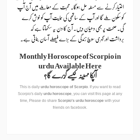
اختیار کرنے سے مسئلہ حل ہوگا۔ محبت کے معاملے میں آج آپ
کو سکون ملے گا اور آپ کے ساتھی کی حمایت آپ کو خوش کرے
گی۔ صحت پر بھی دھیان دیں۔ آج کا دن یہ سکھاتا ہے کہ
برداشت اور گہری سوچ زندگی کے بڑے فیصلے آسان بناتی ہے۔
Monthly Horoscope of Scorpio in
urdu Available Here
آپکا مہینہ کیسے گُزرے گا؟
This is daily
urdu horoscope of Scorpio
. If you want to read
Scorpio's daily
urdu horoscope
, you can visit this page at any
time, Please do share
Scorpio's urdu horoscope
with your
friends on facebook.