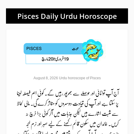
Pisces Daily Urdu Horoscope
August 8, 2026 Urdu horoscope of Pisces
آج آپ توانائی اور حوصلے سے بھرپور رہیں گے۔ کوئی اہم فیصلہ لینا
پڑ سکتا ہے اور آپ کی قیادت دوسروں کو متاثر کرے گی۔ مالی لحاظ
سے مثبت اشارے ہیں لیکن جذبات میں آکر کوئی بڑا خرچ نہ
کریں۔ خاندان میں سکون قائم رکھنے کے لیے صبر اور نرم لہجہ
ضروری ہے۔ آج آپ کے رشتے میں محبت اور اعتماد بڑھ سکتا ہے