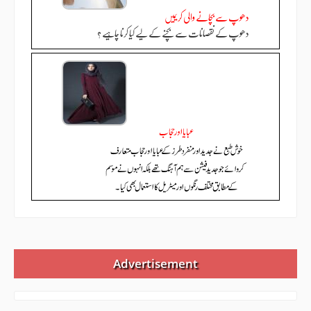
دھوپ سے بچانے والی کریمیں
دھوپ کے نقصانات سے بچنے کے لیے کیا کرنا چاہیے ؟
Advertisement