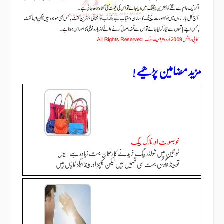
مزید مضامین پڑھیے !
خوبصورت اور نازک بیگ
خواتین میں شولڈر بیگ خریدنے کا رجحان بہت زیادہ ہے. یوں
تو ہینڈ بیگز کی بہت سی قسمیں ہیں لیکن کلچز اور ہینڈ بیگز نمایاں ہیں