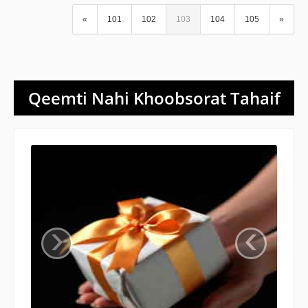
«
101
102
103
104
105
»
Qeemti Nahi Khoobsorat Tahaif
‹
›