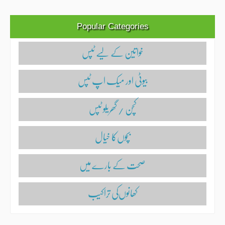
Popular Categories
خواتین کے لیے ٹپس
بیوٹی اور میک اپ ٹپس
کچن / گھریلو ٹپس
بچوں‌کا خیال
صحت کے بارے میں
کھانوں‌کی تراکیب