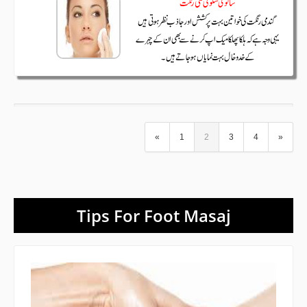
«
1
2
3
4
»
Tips For Foot Masaj