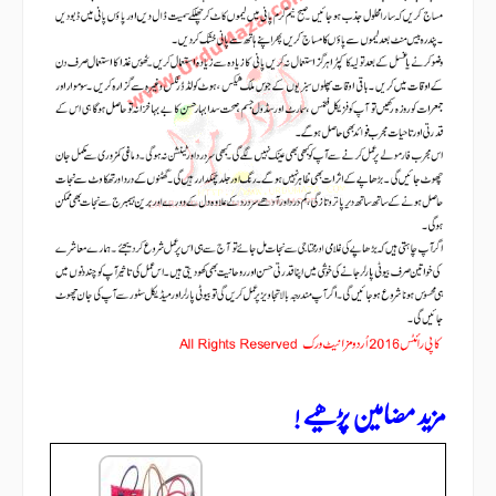
مزید مضامین پڑھیے !