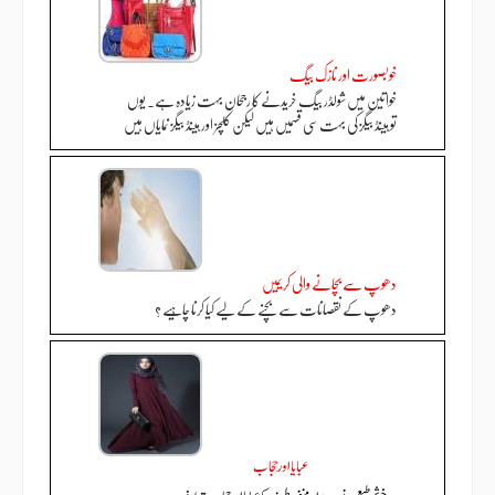
خوبصورت اور نازک بیگ
خواتین میں شولڈر بیگ خریدنے کا رجحان بہت زیادہ ہے. یوں
تو ہینڈ بیگز کی بہت سی قسمیں ہیں لیکن کلچز اور ہینڈ بیگز نمایاں ہیں
دھوپ سے بچانے والی کریمیں
دھوپ کے نقصانات سے بچنے کے لیے کیا کرنا چاہیے ؟