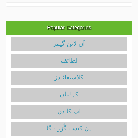
Popular Categories
آن لائن گیمز
لطائف
کلاسیفائیدز
آپ کا دن
دن کیسے گُزرے گا