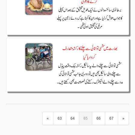
«
63
64
65
66
67
»