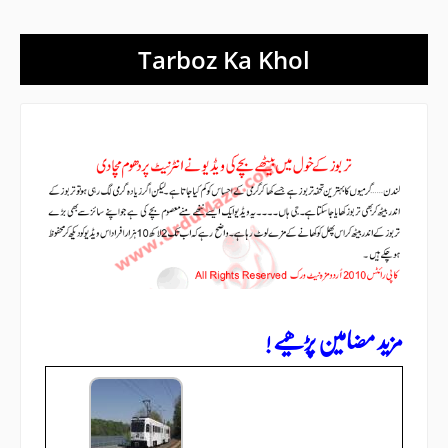
Tarboz Ka Khol
مزید مضامین پڑھیے !