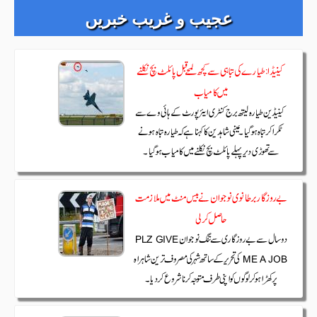
عجیب و غریب خبریں