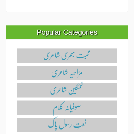
Popular Categories
محبت بھری شاعری
مزاحیہ شاعری
غمگین شاعری
صوفیانہ کلام
نعتِ رسول پاک