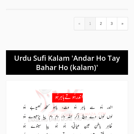
«
1
2
3
»
Urdu Sufi Kalam 'Andar Ho Tay
Bahar Ho (kalam)'