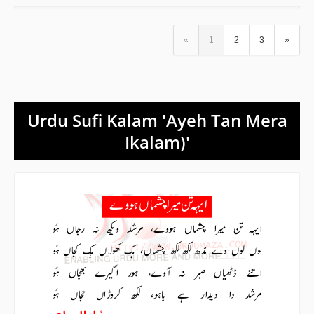
«
1
2
3
»
Urdu Sufi Kalam 'Ayeh Tan Mera
Ikalam)'