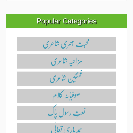
Popular Categories
محبت بھری شاعری
مزاحیہ شاعری
غمگین شاعری
صوفیانہ کلام
نعتِ رسول پاک
حمدِ باری تعالٰی