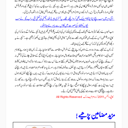
مزید مضامین پڑھیے !