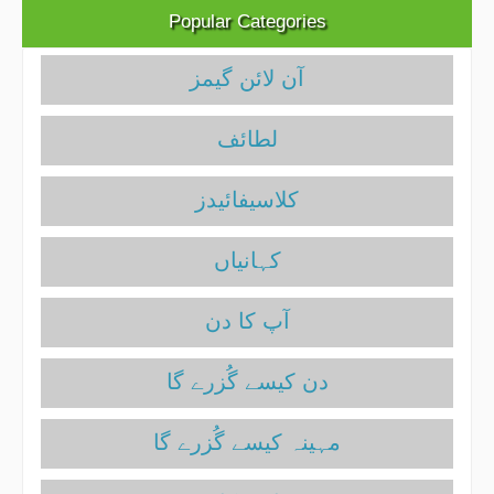
Popular Categories
آن لائن گیمز
لطائف
کلاسیفائیدز
آپ کا دن
دن کیسے گُزرے گا
مہینہ کیسے گُزرے گا