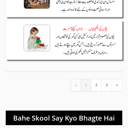
«
1
2
3
»
Bahe Skool Say Kyo Bhagte Hai