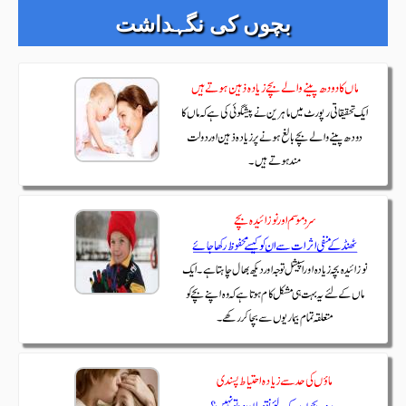
بچوں کی نگہداشت