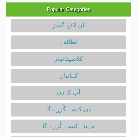
Popular Categories
آن لائن گیمز
لطائف
کلاسیفائیدز
آپ کا دن
دن کیسے گُزرے گا
مہینہ کیسے گُزرے گا