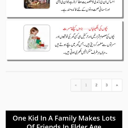
«
1
2
3
»
One Kid In A Family Makes Lots
Of Friends In Elder Age