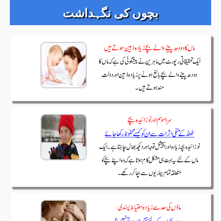
بچوں کی نگہداشت