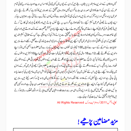
مزید مضامین پڑھیے !