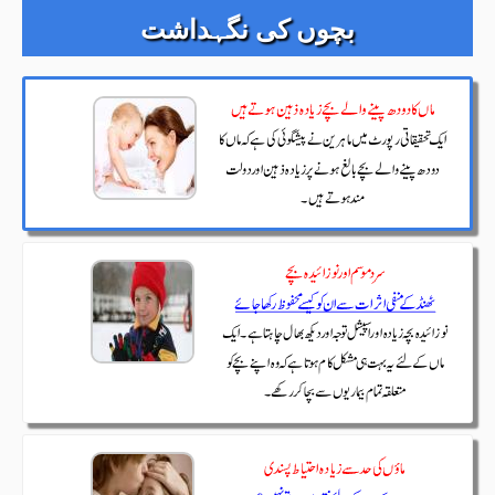
بچوں کی نگہداشت