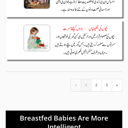
«
1
2
3
»
Breastfed Babies Are More
Intelligent