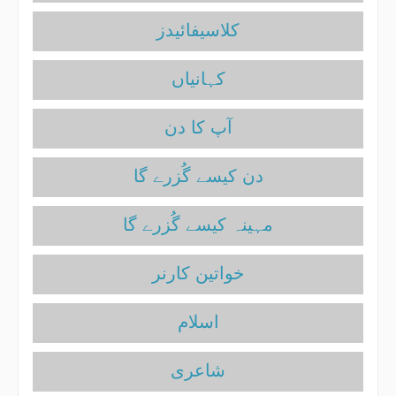
کلاسیفائیدز
آپ کا دن
دن کیسے گُزرے گا
مہینہ کیسے گُزرے گا
خواتین کارنر
اسلام
شاعری