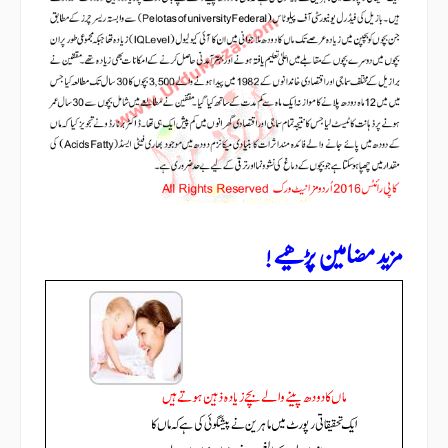
مزید مضامین پڑھیے !