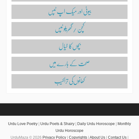
بیوٹی اور میک اپ ٹپس
کچن / گھریلو ٹپس
بچوں‌کا خیال
صحت کے بارے میں
کھانوں‌کی تراکیب
Urdu Love Poetry
|
Urdu Poets & Shairy
|
Daily Urdu Horoscope
|
Monthly
Urdu Horoscope
UrduMaza © 2026
Privacy Policy
|
Copyrights
|
About Us
|
Contact Us
|