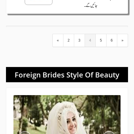
«
2
3
4
5
6
»
Foreign Brides Style Of Beauty