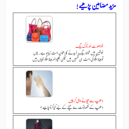
مزید مضامین پڑھیے !
خوبصورت اور نازک بیگ
خواتین میں شولڈر بیگ خریدنے کا رجحان بہت زیادہ ہے. یوں
تو ہینڈ بیگز کی بہت سی قسمیں ہیں لیکن کلچز اور ہینڈ بیگز نمایاں ہیں
دھوپ سے بچانے والی کریمیں
دھوپ کے نقصانات سے بچنے کے لیے کیا کرنا چاہیے ؟