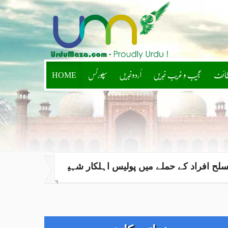
طائف
عجیب و غریب خبریں
اُردوخبریں
سپورٹس
HOME