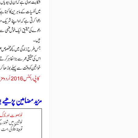
مزید مضامین پڑھیے !
خوبصورت اور نازک
خواتین میں شولڈر 
تو ہینڈ بیگز کی بہت 