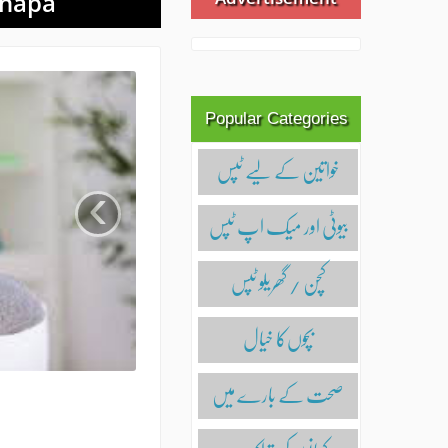
rhapa
Popular Categories
خواتین کے لیے ٹپس
›
بیوٹی اور میک اپ ٹپس
کچن / گھریلو ٹپس
بچوں‌کا خیال
صحت کے بارے میں