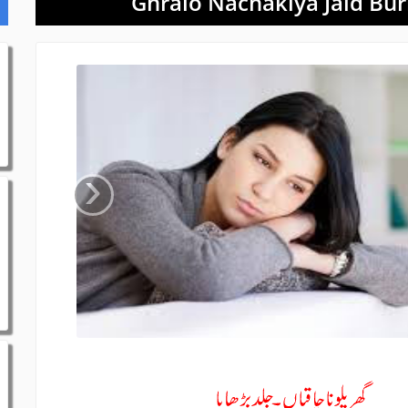
Ghralo Nachakiya Jald Bu
‹