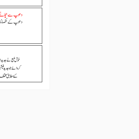
دھوپ سے بچانے و
دھوپ کے نقصانات 