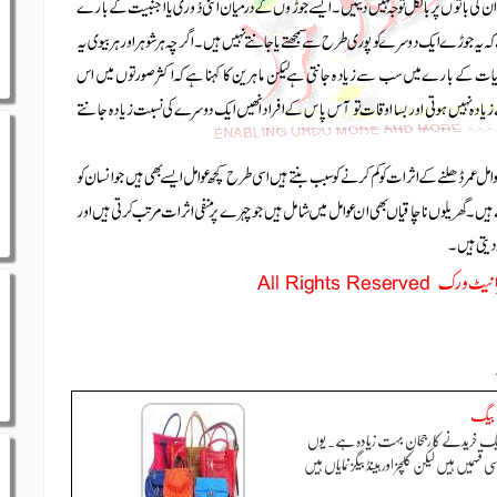
 بیگ
بیگ خریدنے کا رجحان بہت زیادہ ہے. یوں
سی قسمیں ہیں لیکن کلچز اور ہینڈ بیگز نمایاں ہیں