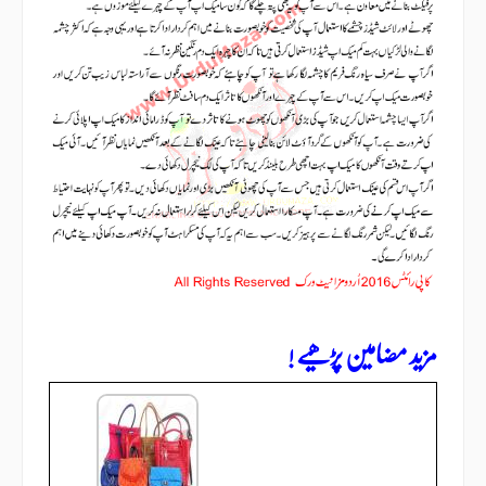
مزید مضامین پڑھیے !