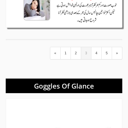
«
1
2
3
4
5
»
Goggles Of Glance