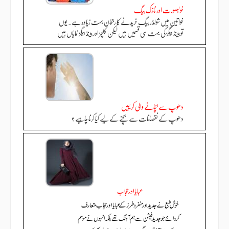
خوبصورت اور نازک بیگ
خواتین میں شولڈر بیگ خریدنے کا رجحان بہت زیادہ ہے. یوں
تو ہینڈ بیگز کی بہت سی قسمیں ہیں لیکن کلچز اور ہینڈ بیگز نمایاں ہیں
دھوپ سے بچانے والی کریمیں
دھوپ کے نقصانات سے بچنے کے لیے کیا کرنا چاہیے ؟