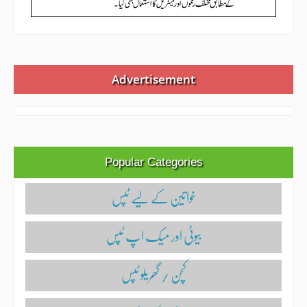
Advertisement
Popular Categories
خواتین کے لیے ٹپس
بیوٹی اور میک اپ ٹپس
کچن / گھریلو ٹپس