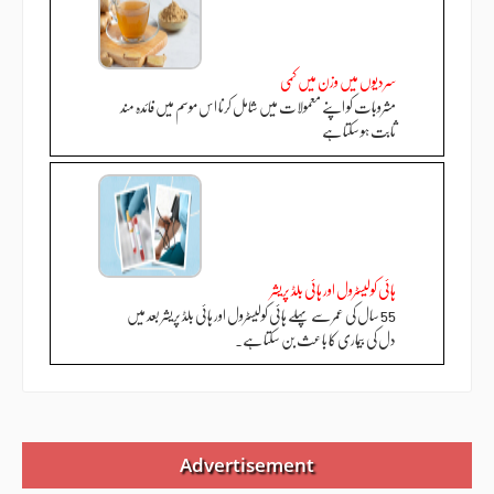
سردیوں میں وزن میں کمی
مشروبات کو اپنے معمولات میں شامل کرنا اس موسم میں فائدہ مند
ثابت ہو سکتا ہے
ہائی کولیسٹرول اور ہائی بلڈ پریشر
55 سال کی عمر سے پہلے ہائی کولیسٹرول اور ہائی بلڈ پریشر بعد میں
دل کی بیماری کا باعث بن سکتا ہے۔
Advertisement