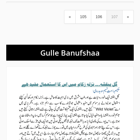
«
105
106
107
»
Gulle Banufshaa