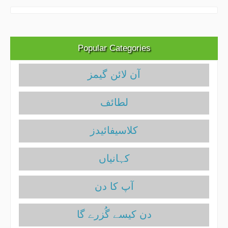
Popular Categories
آن لائن گیمز
لطائف
کلاسیفائیدز
آپ کا دن
دن کیسے گُزرے گا