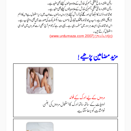
مزید مضامین پڑھیے !
مردوں کےلیےادرک کےفوائد
ادویات کے ساتھ ساتھ ادرک کا استعمال مردوں کی جنسی
خواحشات کو بڑھاسکتا ہے