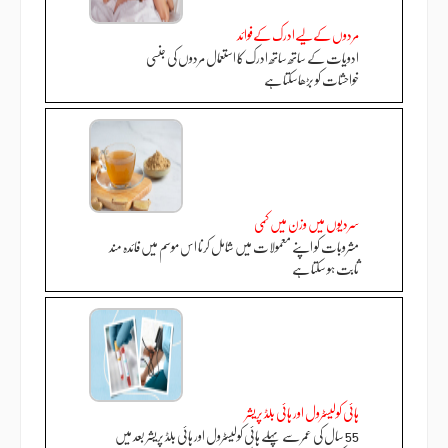
مردوں کےلیےادرک کےفوائد
ادویات کے ساتھ ساتھ ادرک کا استعمال مردوں کی جنسی
خواحشات کو بڑھاسکتا ہے
سردیوں میں وزن میں کمی
مشروبات کو اپنے معمولات میں شامل کرنا اس موسم میں فائدہ مند
ثابت ہو سکتا ہے
ہائی کولیسٹرول اور ہائی بلڈ پریشر
55 سال کی عمر سے پہلے ہائی کولیسٹرول اور ہائی بلڈ پریشر بعد میں