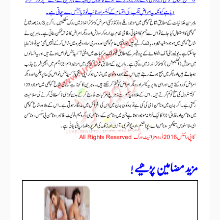
مزید مضامین پڑھیے !