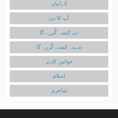
آپ کا دن
دن کیسے گُزرے گا
مہینہ کیسے گُزرے گا
خواتین کارنر
اسلام
شاعری