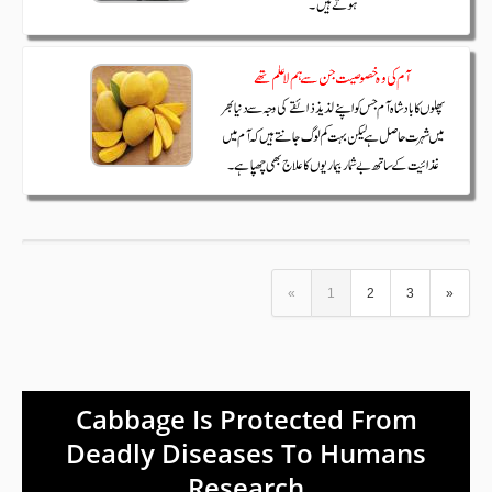
«
1
2
3
»
Cabbage Is Protected From
Deadly Diseases To Humans
Research