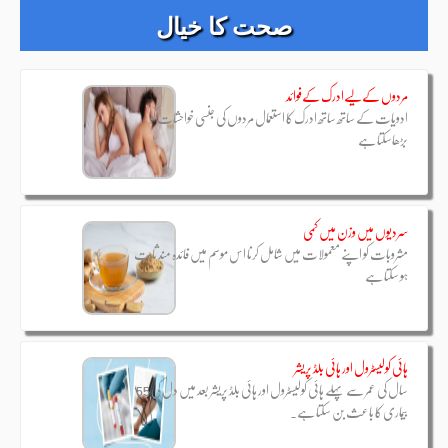
صحت کا خیال
مردوں کےلیےادرک کےفوائد
ادویات کے ساتھ ساتھ ادرک کا استعمال مردوں کی جنسی خواحشات کو
بڑھاسکتا ہے
سردیوں میں وزن میں کمی
مشروبات کو اپنے معمولات میں شامل کرنا اس موسم میں فائدہ مند ثابت
ہو سکتا ہے
ہائی کولیسٹرول اور ہائی بلڈ پریشر
55 سال کی عمر سے پہلے ہائی کولیسٹرول اور ہائی بلڈ پریشر بعد میں دل کی
بیماری کا باعث بن سکتا ہے۔