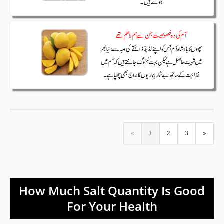
«
1
2
3
»
How Much Salt Quantity Is Good
For Your Health