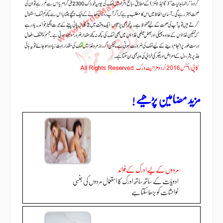
مزید مضامین پڑھیے !
مردوں کےلیےادرک کےفوائد
ادویات کے ساتھ ساتھ ادرک کا استعمال مردوں کی جنسی
خواحشات کو بڑھاسکتا ہے