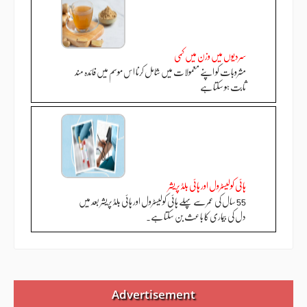
سردیوں میں وزن میں کمی
مشروبات کو اپنے معمولات میں شامل کرنا اس موسم میں فائدہ مند
ثابت ہو سکتا ہے
ہائی کولیسٹرول اور ہائی بلڈ پریشر
55 سال کی عمر سے پہلے ہائی کولیسٹرول اور ہائی بلڈ پریشر بعد میں
دل کی بیماری کا باعث بن سکتا ہے۔
Advertisement