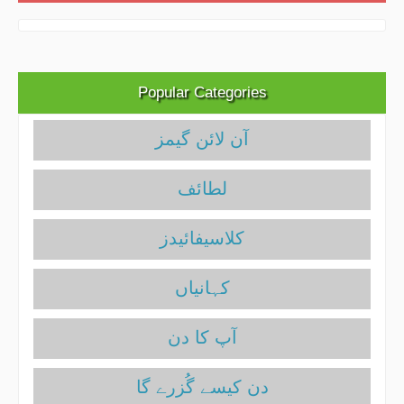
Popular Categories
آن لائن گیمز
لطائف
کلاسیفائیدز
آپ کا دن
دن کیسے گُزرے گا