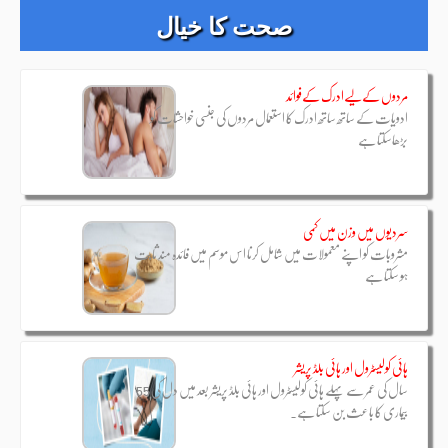
صحت کا خیال
مردوں کےلیےادرک کےفوائد
ادویات کے ساتھ ساتھ ادرک کا استعمال مردوں کی جنسی خواحشات کو
بڑھاسکتا ہے
سردیوں میں وزن میں کمی
مشروبات کو اپنے معمولات میں شامل کرنا اس موسم میں فائدہ مند ثابت
ہو سکتا ہے
ہائی کولیسٹرول اور ہائی بلڈ پریشر
55 سال کی عمر سے پہلے ہائی کولیسٹرول اور ہائی بلڈ پریشر بعد میں دل کی
بیماری کا باعث بن سکتا ہے۔